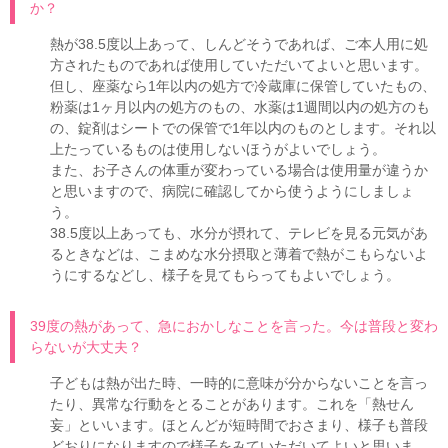
か？
熱が38.5度以上あって、しんどそうであれば、ご本人用に処
方されたものであれば使用していただいてよいと思います。
但し、座薬なら1年以内の処方で冷蔵庫に保管していたもの、
粉薬は1ヶ月以内の処方のもの、水薬は1週間以内の処方のも
の、錠剤はシートでの保管で1年以内のものとします。それ以
上たっているものは使用しないほうがよいでしょう。
また、お子さんの体重が変わっている場合は使用量が違うか
と思いますので、病院に確認してから使うようにしましょ
う。
38.5度以上あっても、水分が摂れて、テレビを見る元気があ
るときなどは、こまめな水分摂取と薄着で熱がこもらないよ
うにするなどし、様子を見てもらってもよいでしょう。
39度の熱があって、急におかしなことを言った。今は普段と変わ
らないが大丈夫？
子どもは熱が出た時、一時的に意味が分からないことを言っ
たり、異常な行動をとることがあります。これを「熱せん
妄」といいます。ほとんどが短時間でおさまり、様子も普段
どおりになりますので様子をみていただいてよいと思いま