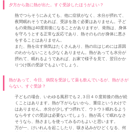
夕方から急に熱が出た。すぐ受診したほうがよい？
熱でつらそうにみえても、他に症状がなく、水分が摂れて、
夜間眠れそうであれば、受診を急ぐ必要はありません。子ど
もの発熱は40度前後になることがありますが、発熱は、身体
を守ろうとする正常な反応であり、熱そのものが身体に悪さ
をすることはありません。
また、熱を出す病気はたくさんあり、熱の出はじめには原因
のわからないことも少なくありません。熱があっても水分が
摂れて、眠れるようであれば、お家で様子を見て、翌日かか
りつけ医の受診でもよいでしょう。
熱があって、今日、病院を受診して薬も飲んでいるが、熱がさが
らない。すぐ受診？
子どもの場合、いわゆる風邪でも２,３日４０度前後の熱が続
くことはあります。熱が下がらないから、重症というわけで
はありません。水分が少しずつ摂れて、ウトウト眠れるよう
なら今すぐの受診は必要ないでしょう。熱が高くて眠れなさ
そうなら、熱さましを使ってみるのもよいと思います。
万が一、けいれんを起こしたり、咳き込みがひどくなる、何